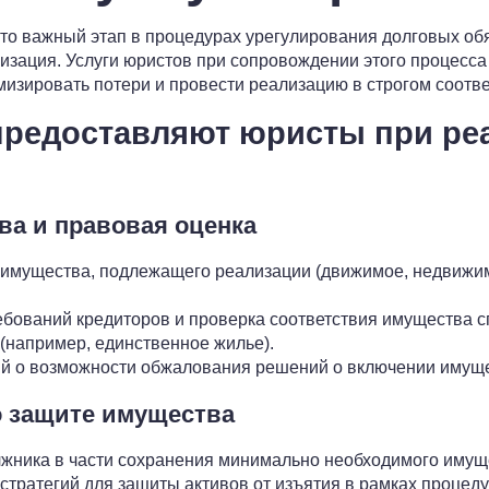
о важный этап в процедурах урегулирования долговых обяз
ризация. Услуги юристов при сопровождении этого процесс
мизировать потери и провести реализацию в строгом соотве
 предоставляют юристы при ре
ва и правовая оценка
 имущества, подлежащего реализации (движимое, недвижи
ебований кредиторов и проверка соответствия имущества 
 (например, единственное жилье).
й о возможности обжалования решений о включении имущес
о защите имущества
жника в части сохранения минимально необходимого имущ
стратегий для защиты активов от изъятия в рамках процеду