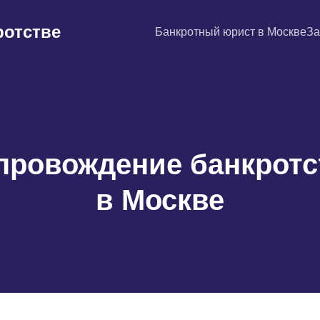
ротстве
Банкротный юрист в Москве
За
провождение банкротс
в Москве