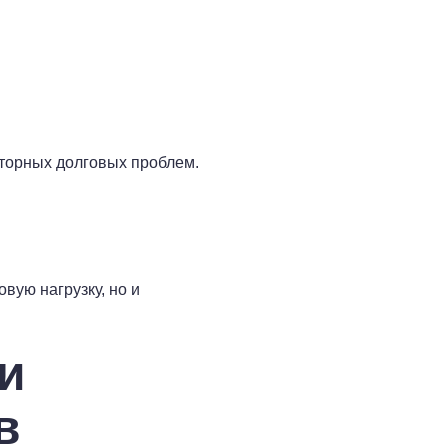
торных долговых проблем.
вую нагрузку, но и
и
в