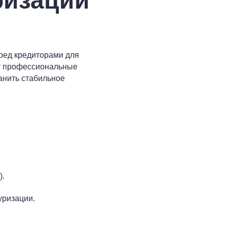
ризации
еред кредиторами для
 профессиональные
анить стабильное
).
уризации.