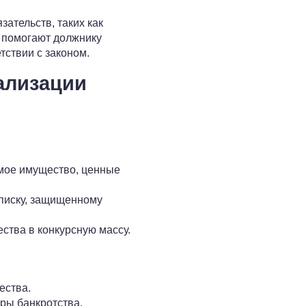
ательств, таких как
а помогают должнику
тствии с законом.
ализации
мое имущество, ценные
списку, защищенному
тва в конкурсную массу.
ества.
ры банкротства.